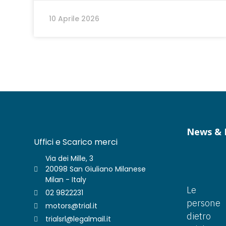
10 Aprile 2026
News & 
Uffici e Scarico merci
Via dei Mille, 3
20098 San Giuliano Milanese
Milan - Italy
Le
02 9822231
persone
motors@trial.it
dietro
trialsrl@legalmail.it