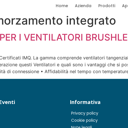
Home
Azienda
Prodotti
Ap
morzamento integrato
PER I VENTILATORI BRUSHL
i Certificati IMQ. La gamma comprende ventilatori tangenziali
razione questi Ventilatori e quali sono i vantaggi che si p
ilità di connessione • Affidabilità nel tempo con temperatu
Eventi
Informativa
Privacy policy
Cookie policy
Note legali