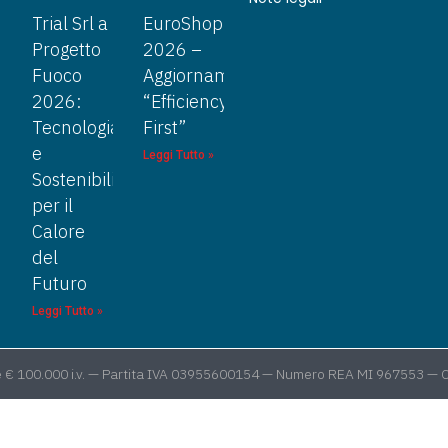
Trial Srl a
EuroShop
Progetto
2026 –
Fuoco
Aggiornamento
2026:
“Efficiency
Tecnologia
First”
e
Leggi Tutto »
Sostenibilità
per il
Calore
del
Futuro
Leggi Tutto »
itale € 100.000 i.v. — Partita IVA 03955600154 — Numero REA MI 967553 —