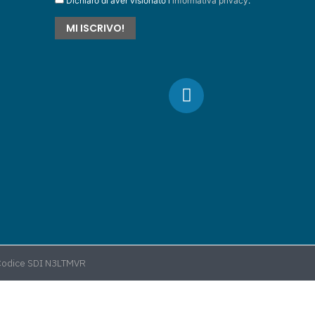
Dichiaro di aver visionato l'
informativa privacy
.
 Codice SDI N3LTMVR