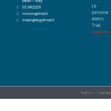
Milan - Italy
Le
02 9822231
persone
motors@trial.it
dietro
trialsrl@legalmail.it
Trial
Leggi Tutto »
Trial s.r.l. — Cap