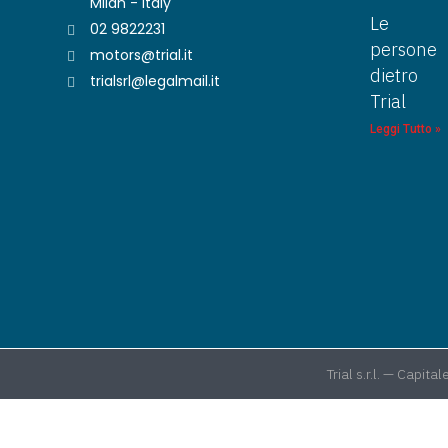
Milan - Italy
Le
02 9822231
persone
motors@trial.it
dietro
trialsrl@legalmail.it
Trial
Leggi Tutto »
Trial s.r.l. — Cap