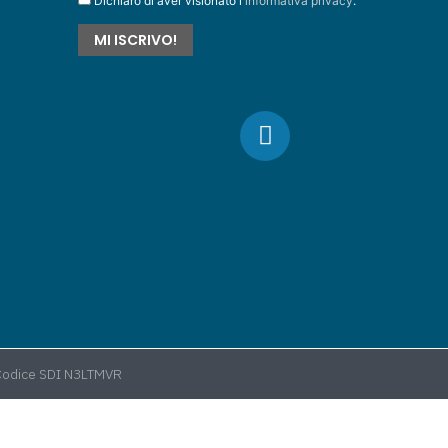
Dichiaro di aver visionato l'
informativa privacy
.
 Codice SDI N3LTMVR