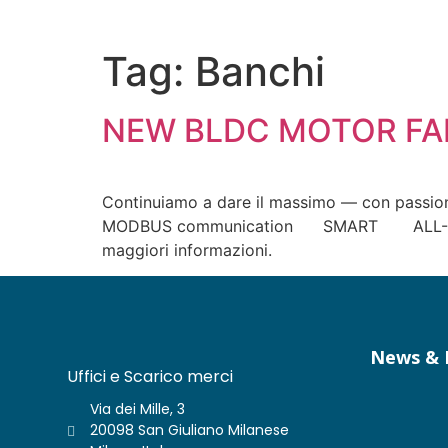
Tag:
Banchi
NEW BLDC MOTOR FA
Continuiamo a dare il massimo — con passione,
MODBUS communication SMART ALL-IN-ONE
maggiori informazioni.
News & 
Uffici e Scarico merci
Via dei Mille, 3
20098 San Giuliano Milanese