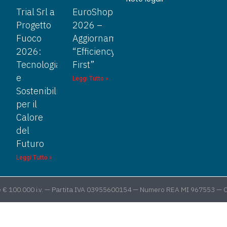
Trial Srl a
EuroShop
Progetto
2026 –
Fuoco
Aggiornamento
2026:
“Efficiency
Tecnologia
First”
e
Leggi Tutto »
Sostenibilità
per il
Calore
del
Futuro
Leggi Tutto »
itale € 100.000 i.v. — Partita IVA 03955600154 — Numero REA MI 967553 —