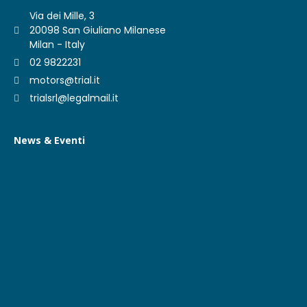
Via dei Mille, 3
20098 San Giuliano Milanese
Milan - Italy
02 9822231
motors@trial.it
trialsrl@legalmail.it
News & Eventi